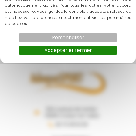
Mise à jour
automatiquement activés. Pour tous les autres, votre accord
est nécessaire. Vous gardez le contrôle : acceptez, refusez ou
Les dispositions sont actualisées chaque fois que
modifiez vos préférences à tout moment via les paramètres
nécessaire, notamment pour tenir compte des
de cookies.
évolutions législatives et réglementaires.
Personnaliser
Vous êtes donc invités à prendre régulièrement
connaissance de la version en vigueur.
Accepter et fermer
58 b avenue de verdun
78290 Croissy-sur-seine
06 73 38 52 83