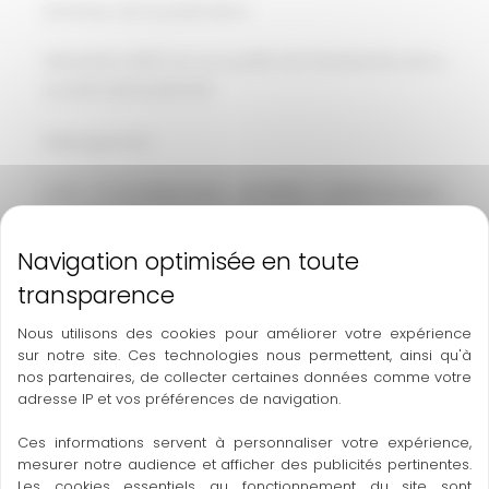
Directeur de la publication
Sébastien HARTZ en sa qualité de Président(e) de la
société ADEQUASPORT
Hébergement
OVH – 2 rue Kellermann – BP 80157 – 59053 Roubaix
Cedex 1
Téléphone : 08 20 32 03 63 – Mail :
support@ovh.com
Conception et création
Nous utilisons des cookies pour améliorer votre expérience
sur notre site. Ces technologies nous permettent, ainsi qu'à
nos partenaires, de collecter certaines données comme votre
Horizon – 12 rue Louis Courtois de Viçose – Porte
adresse IP et vos préférences de navigation.
Sud – 31100 Toulouse
Téléphone : 05 34 60 10 83 – Mail : contact@hrz.fr
Ces informations servent à personnaliser votre expérience,
mesurer notre audience et afficher des publicités pertinentes.
Les cookies essentiels au fonctionnement du site sont